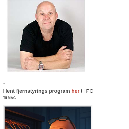
-
Hent fjernstyrings program
her
til PC
Til MAC